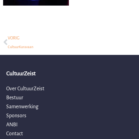
Prev
VORIG
CultuurKaravaan
CultuurZeist
Over CultuurZeist
Bestuur
Samenwerking
Sponsors
ANBI
Contact