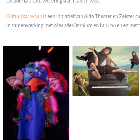
Locatie:
Lab Lou, Weteringlaan 1, Zeist-West
Cultuurkaravaan
is een initiatief van Aldo Theater en Zeister 
In samenwerking met MeanderOmnium en Lab Lou en en met fi