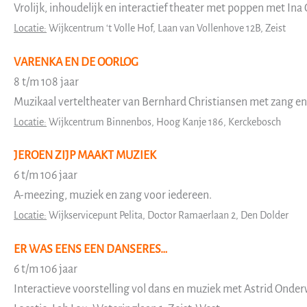
Vrolijk, inhoudelijk en interactief theater met poppen met Ina 
Locatie:
Wijkcentrum ‘t Volle Hof,
Laan van Vollenhove 12B, Zeist
VARENKA EN DE OORLOG
8 t/m 108 jaar
Muzikaal verteltheater van Bernhard Christiansen met zang e
Locatie:
Wijkcentrum Binnenbos,
Hoog Kanje 186, Kerckebosch
JEROEN ZIJP MAAKT MUZIEK
6 t/m 106 jaar
A-meezing, muziek en zang voor iedereen.
Locatie:
Wijkservicepunt Pelita,
Doctor Ramaerlaan 2, Den Dolder
ER WAS EENS EEN DANSERES…
6 t/m 106 jaar
Interactieve voorstelling vol dans en muziek met Astrid Onde