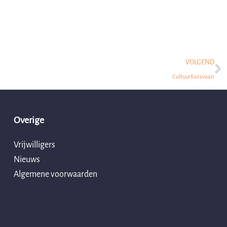
N
VOLGEND
CultuurKaravaan
Overige
Vrijwilligers
Nieuws
Algemene voorwaarden