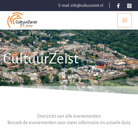
Ga
E-mail:
info@cultuurzeist.nl
naar
de
inhoud
CultuurZeist
Werkgroepen
Overzicht van alle evenementen
Bezoek de evenementen voor meer informatie en actuele data