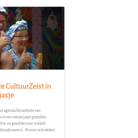
e CultuurZeist in
jasje
jke agenda De website van
is in een nieuw jasje gestoken.
 fris, en geschikt voor mobiel,
sktopbrowsers. Al onze activiteiten