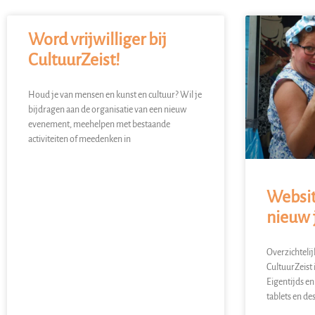
Word vrijwilliger bij
CultuurZeist!
Houd je van mensen en kunst en cultuur? Wil je
bijdragen aan de organisatie van een nieuw
evenement, meehelpen met bestaande
activiteiten of meedenken in
Websit
nieuw 
Overzichteli
CultuurZeist 
Eigentijds en
tablets en de