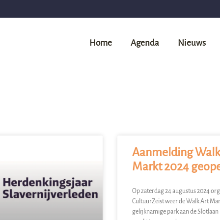
Home
Agenda
Nieuws
Aanmelding Walk
Markt 2024 geop
Op zaterdag 24 augustus 2024 org
CultuurZeist weer de Walk Art Mark
gelijknamige park aan de Slotlaan i