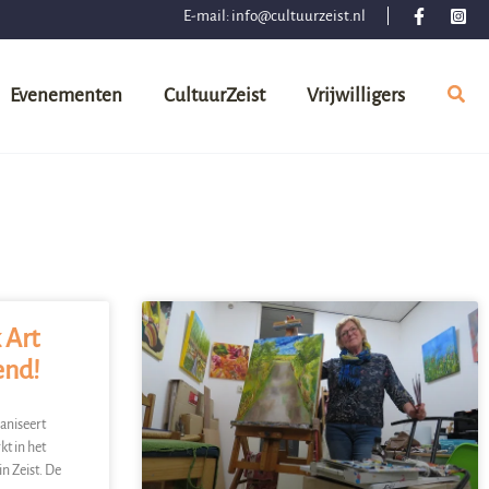
E-mail:
info@cultuurzeist.nl
Evenementen
CultuurZeist
Vrijwilligers
 Art
end!
aniseert
t in het
n Zeist. De