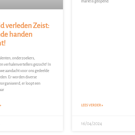
markt is geopend
d verleden Zeist:
nde handen
t!
alenten, onderzoekers,
en verhalenvertellers gezocht! In
 we aandacht voor ons gedeelde
eden. Er worden diverse
georganiseerd, er loopt een
aar
»
LEES VERDER »
4
16/04/2024