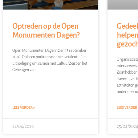
Optreden op de Open
Gedeel
Monumenten Dagen?
helpe
gezoch
Open Monumenten Dagen 12 en 13 september
2026. Ook een podium voor nieuw talent! Een
Organisatiet
uitnodiging om samen met CultuurZeist en het
interviewers 
Geheugen van
Zeist hebben
slavernijverl
activiteiten 
onderzoek n
LEES VERDER »
LEES VERDER 
22/04/2026
25/04/202