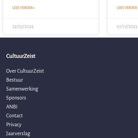
LEES VERDER »
LEES VERDER 
22/03/2024
07/12/2023
CultuurZeist
Over CultuurZeist
Bestuur
Samenwerking
Sponsors
ANBI
Contact
Privacy
Jaarverslag