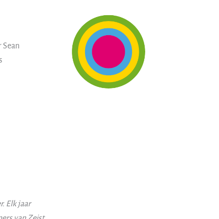
r Sean
s
. Elk jaar
ers van Zeist