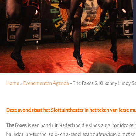
Home
»
Evenementen Agenda
»
The Foxes & Kilkenny Lundy Sc
Deze avond staat het Slottuintheater in het teken van Ierse m
The Foxes
is een band uit Nederland die sinds 2012 hoofdzakel
ballades, up-tempo, solo- en a-capellazang afgewisseld met snel