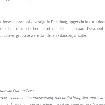
 Ierse dansschool gevestigd in Den Haag, opgericht in 2002 doo
de school officieel is hernoemd naar de huidige naam. De school i
 oudste en grootste wereldwijde Ierse dansorganisatie.
ur van Cultuur Zeist.
tureel evenement in samenwerking met de Stichting Slottuintheater
t zang-, dans- en muziekoptredens brengt deze werkgroep de inwon