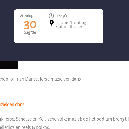
18:30
-
Zondag
30
Locatie: Stichting
Slottuintheater
aug '26
hool of Irish Dance; Ierse muziek en dans
uziek en dans
ijk Ierse, Schotse en Keltische volksmuziek op het podium brengt.
le jigs en reels & polkas.