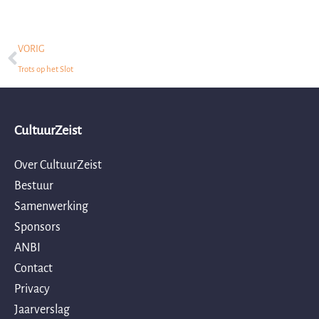
Prev
VORIG
Trots op het Slot
CultuurZeist
Over CultuurZeist
Bestuur
Samenwerking
Sponsors
ANBI
Contact
Privacy
Jaarverslag