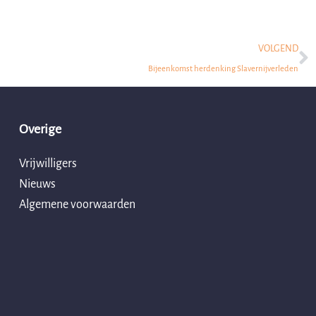
N
VOLGEND
Bijeenkomst herdenking Slavernijverleden
Overige
Vrijwilligers
Nieuws
Algemene voorwaarden