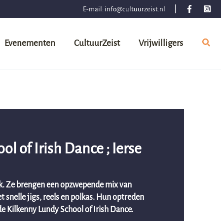
E-mail:
info@cultuurzeist.nl
Evenementen
CultuurZeist
Vrijwilligers
l of Irish Dance ; Ierse
ek. Ze brengen een opzwepende mix van
 snelle jigs, reels en polkas. Hun optreden
 Kilkenny Lundy School of Irish Dance.